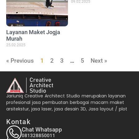
09.02.2025
Layanan Maket Jogja
Murah
25.02.2025
« Previous
1
2
3
…
5
Next »
Jariuniq Creative Architect Studio merupakan layanan
profesional jasa pembuatan berbagai macam maket
arsitekstur, jasa laser, jasa desain 3D, Jasa layout / plot
Kontak
Chat Whatsapp
081328850011