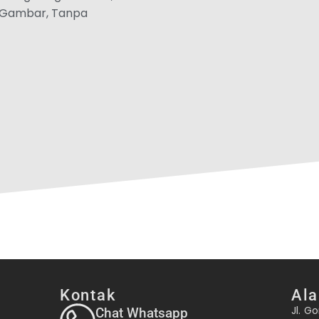
u Gambar, Tanpa
Kontak
Al
Jl. Go
Chat Whatsapp