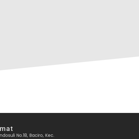
amat
ndosuli No.18, Baciro, Kec.