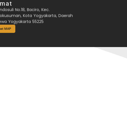
amat
ndosuli No.18, Baciro, Kec.
okusuman, Kota Yogyakarta, Daerah
ewa Yogyakarta 55225
hat MAP