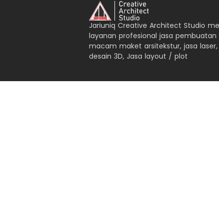
Jariuniq Creative Architect Studio m
layanan profesional jasa pembuatan
macam maket arsitekstur, jasa laser,
desain 3D, Jasa layout / plot