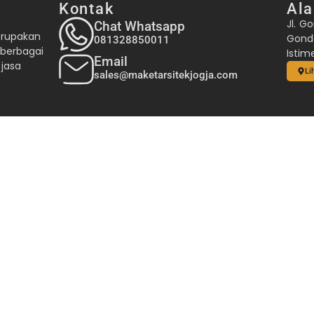
Kontak
Al
Jl. Go
Chat Whatsapp
erupakan
Gond
081328850011
 berbagai
Istim
Email
 jasa
Li
sales@maketarsitekjogja.com