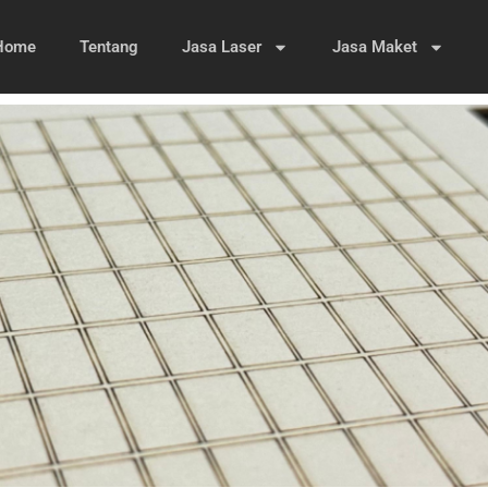
Home
Tentang
Jasa Laser
Jasa Maket