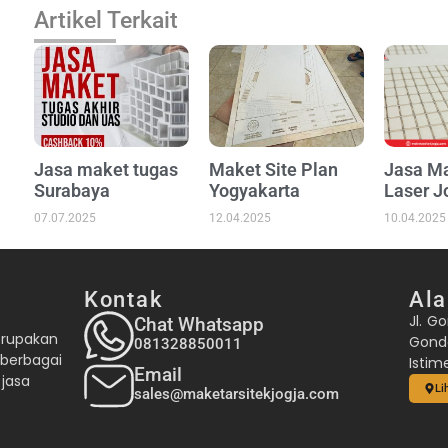
Artikel Terkait
Jasa maket tugas
Maket Site Plan
Jasa Ma
Surabaya
Yogyakarta
Laser J
07.07.2025
12.04.2025
10.04.2025
Kontak
Al
Jl. Go
Chat Whatsapp
erupakan
Gond
081328850011
 berbagai
Istim
Email
 jasa
Li
sales@maketarsitekjogja.com