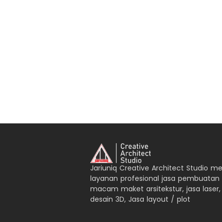
Jariuniq Creative Architect Studio m
layanan profesional jasa pembuatan
macam maket arsitekstur, jasa laser,
desain 3D, Jasa layout / plot