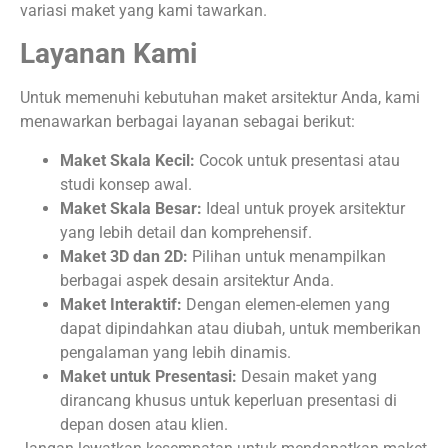
variasi maket yang kami tawarkan.
Layanan Kami
Untuk memenuhi kebutuhan maket arsitektur Anda, kami
menawarkan berbagai layanan sebagai berikut:
Maket Skala Kecil:
Cocok untuk presentasi atau
studi konsep awal.
Maket Skala Besar:
Ideal untuk proyek arsitektur
yang lebih detail dan komprehensif.
Maket 3D dan 2D:
Pilihan untuk menampilkan
berbagai aspek desain arsitektur Anda.
Maket Interaktif:
Dengan elemen-elemen yang
dapat dipindahkan atau diubah, untuk memberikan
pengalaman yang lebih dinamis.
Maket untuk Presentasi:
Desain maket yang
dirancang khusus untuk keperluan presentasi di
depan dosen atau klien.