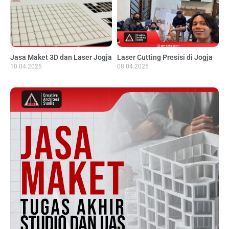
Jasa Maket 3D dan Laser Jogja
Laser Cutting Presisi di Jogja
10.04.2025
08.04.2025