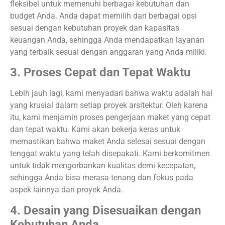
fleksibel untuk memenuhi berbagai kebutuhan dan
budget Anda. Anda dapat memilih dari berbagai opsi
sesuai dengan kebutuhan proyek dan kapasitas
keuangan Anda, sehingga Anda mendapatkan layanan
yang terbaik sesuai dengan anggaran yang Anda miliki.
3. Proses Cepat dan Tepat Waktu
Lebih jauh lagi, kami menyadari bahwa waktu adalah hal
yang krusial dalam setiap proyek arsitektur. Oleh karena
itu, kami menjamin proses pengerjaan maket yang cepat
dan tepat waktu. Kami akan bekerja keras untuk
memastikan bahwa maket Anda selesai sesuai dengan
tenggat waktu yang telah disepakati. Kami berkomitmen
untuk tidak mengorbankan kualitas demi kecepatan,
sehingga Anda bisa merasa tenang dan fokus pada
aspek lainnya dari proyek Anda.
4. Desain yang Disesuaikan dengan
Kebutuhan Anda