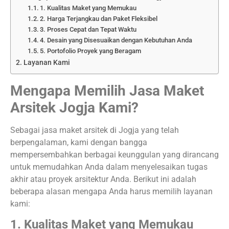
1. Kualitas Maket yang Memukau
2. Harga Terjangkau dan Paket Fleksibel
3. Proses Cepat dan Tepat Waktu
4. Desain yang Disesuaikan dengan Kebutuhan Anda
5. Portofolio Proyek yang Beragam
Layanan Kami
Mengapa Memilih Jasa Maket
Arsitek Jogja Kami?
Sebagai jasa maket arsitek di Jogja yang telah
berpengalaman, kami dengan bangga
mempersembahkan berbagai keunggulan yang dirancang
untuk memudahkan Anda dalam menyelesaikan tugas
akhir atau proyek arsitektur Anda. Berikut ini adalah
beberapa alasan mengapa Anda harus memilih layanan
kami:
1. Kualitas Maket yang Memukau