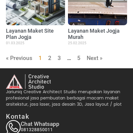
Layanan Maket Site
Layanan Maket Jogja
Plan Jogja
Murah
01.03.2025
25.02.2025
« Previous
1
2
3
…
5
Next »
Jariuniq Creative Architect Studio merupakan layanan
profesional jasa pembuatan berbagai macam maket
arsitekstur, jasa laser, jasa desain 3D, Jasa layout / plot
Kontak
Chat Whatsapp
081328850011