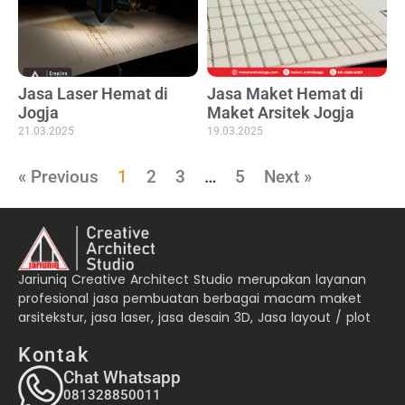
Jasa Laser Hemat di
Jasa Maket Hemat di
Jogja
Maket Arsitek Jogja
21.03.2025
19.03.2025
« Previous
1
2
3
…
5
Next »
Jariuniq Creative Architect Studio merupakan layanan
profesional jasa pembuatan berbagai macam maket
arsitekstur, jasa laser, jasa desain 3D, Jasa layout / plot
Kontak
Chat Whatsapp
081328850011